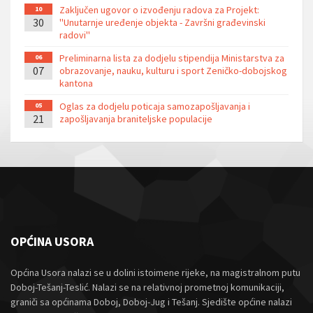
Zaključen ugovor o izvođenju radova za Projekt:
10
30
''Unutarnje uređenje objekta - Završni građevinski
radovi''
Preliminarna lista za dodjelu stipendija Ministarstva za
06
07
obrazovanje, nauku, kulturu i sport Zeničko-dobojskog
kantona
Oglas za dodjelu poticaja samozapošljavanja i
05
21
zapošljavanja braniteljske populacije
OPĆINA USORA
Općina Usora nalazi se u dolini istoimene rijeke, na magistralnom putu
Doboj-Tešanj-Teslić. Nalazi se na relativnoj prometnoj komunikaciji,
graniči sa općinama Doboj, Doboj-Jug i Tešanj. Sjedište općine nalazi