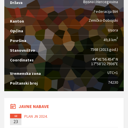
Bosna i Hercegovina
Država
Federacija BiH
Zeničko-Dobojski
Kanton
Usora
Općina
2
49,8 km
Površina
7568 (2013.god.)
Stanovništvo
44°41'56.454" N
Coordinates
17°58'32.7936"E
UTC+1
Vremenska zona
74230
Poštanski broj
JAVNE NABAVE
PLAN JN 2024.
12
23